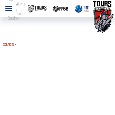
officiel du
Tours
Métropole
Basket
23/03 -