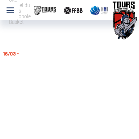
officiel du
Tours
Métropole
Basket
16/03 -