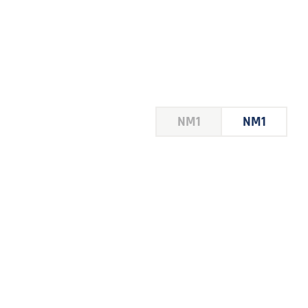
HOUSE
NM1
NM1
 LE
E DU
 JEU
FOIRE
2026