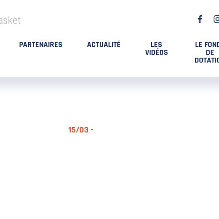
asket
PARTENAIRES
ACTUALITÉ
LES
LE FON
VIDÉOS
DE
DOTATI
15/03 -
RÉSUMÉ MA
DES PLAYO