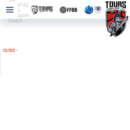
officiel du
Tours
Métropole
Basket
12/03 -