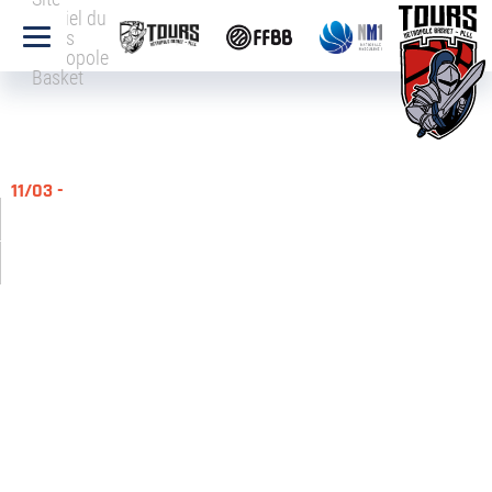
officiel du
Tours
Métropole
Basket
11/03 -