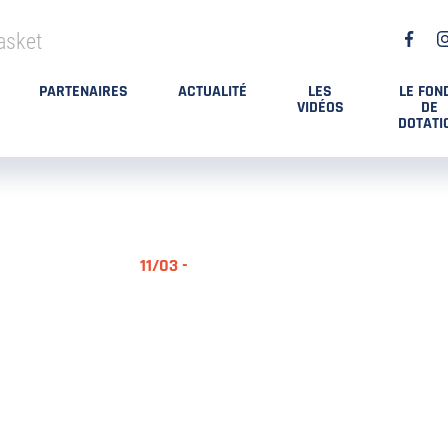
asket
PARTENAIRES
ACTUALITÉ
LES
LE FON
VIDÉOS
DE
DOTATI
11/03 -
RÉSUMÉ MA
DES PLAYO