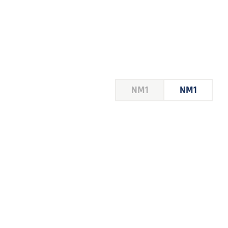
HOUSE
NM1
NM1
 LE
E DU
 JEU
FOIRE
2026