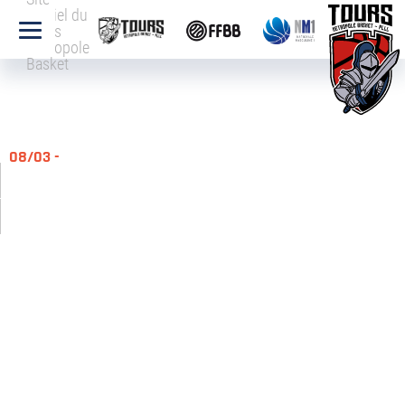
officiel du
Tours
Métropole
Basket
08/03 -