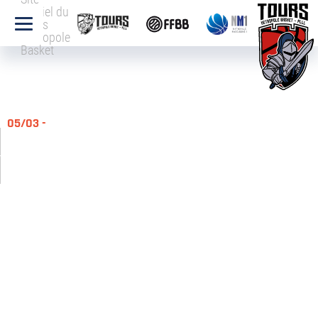
officiel du
Tours
Métropole
Basket
05/03 -