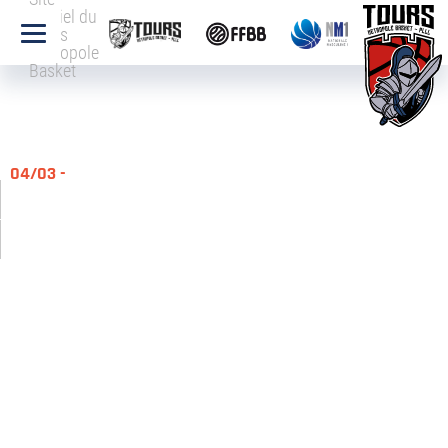
officiel du
Tours
Métropole
Basket
04/03 -