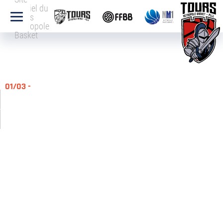
officiel du
Tours
Métropole
Basket
01/03 -