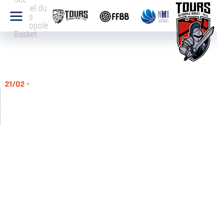
officiel du
Tours
Métropole
Basket
21/02 -