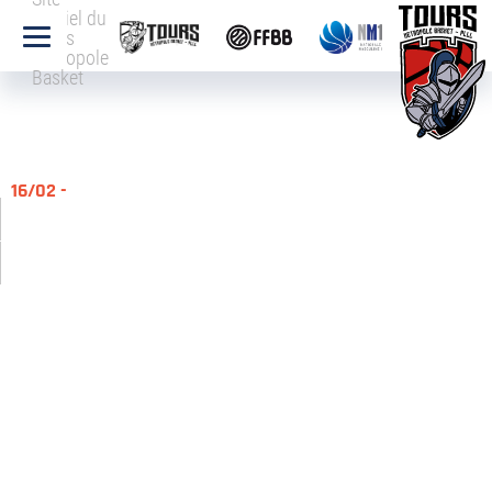
officiel du
Tours
Métropole
Basket
16/02 -