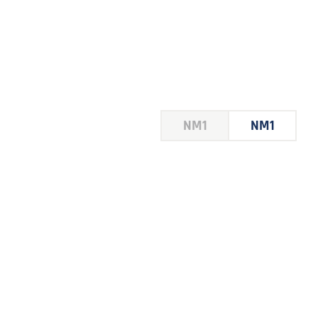
HOUSE
NM1
NM1
 LE
E DU
 JEU
FOIRE
2026