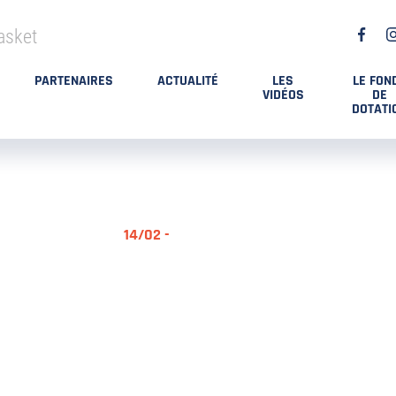
asket
PARTENAIRES
ACTUALITÉ
LES
LE FON
VIDÉOS
DE
DOTATI
14/02 -
RÉSUMÉ MA
DES PLAYO