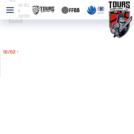
officiel du
Tours
Métropole
Basket
10/02 -