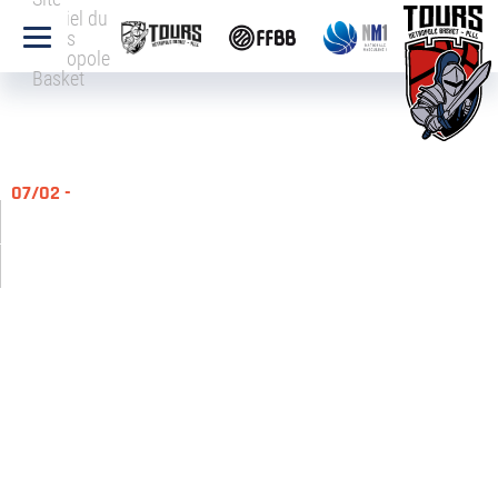
officiel du
Tours
Métropole
Basket
07/02 -