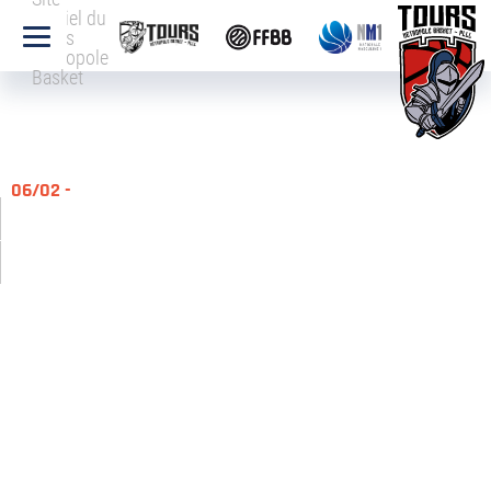
officiel du
Tours
Métropole
Basket
06/02 -