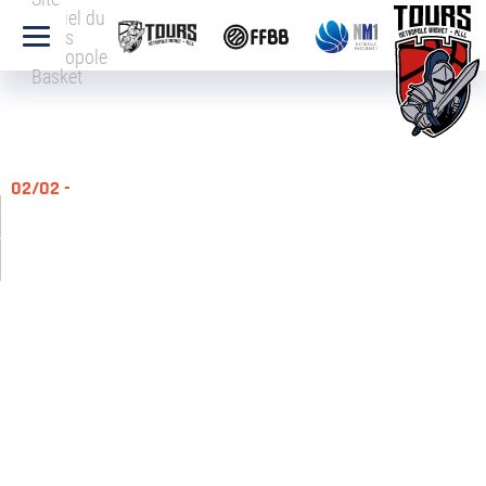
officiel du
Tours
Métropole
Basket
02/02 -