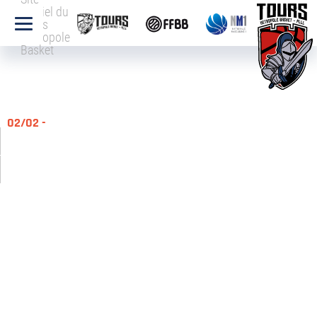
officiel du
Tours
Métropole
Basket
02/02 -