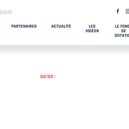
asket
PARTENAIRES
ACTUALITÉ
LES
LE FON
VIDÉOS
DE
DOTATI
02/02 -
RÉSUMÉ MA
DES PLAYO