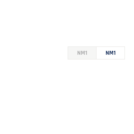
HOUSE
NM1
NM1
 LE
E DU
 JEU
FOIRE
2026