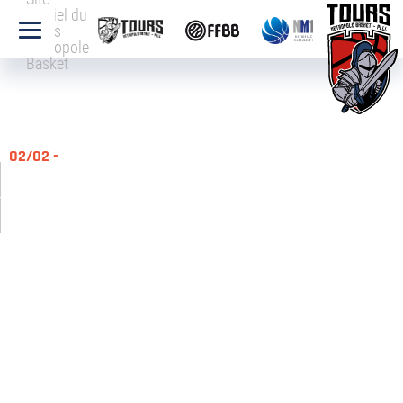
officiel du
Tours
Métropole
Basket
02/02 -