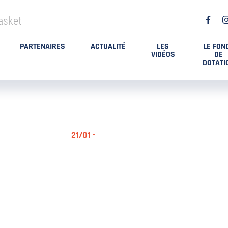
asket
PARTENAIRES
ACTUALITÉ
LES
LE FON
VIDÉOS
DE
DOTATI
21/01 -
RÉSUMÉ MA
DES PLAYO