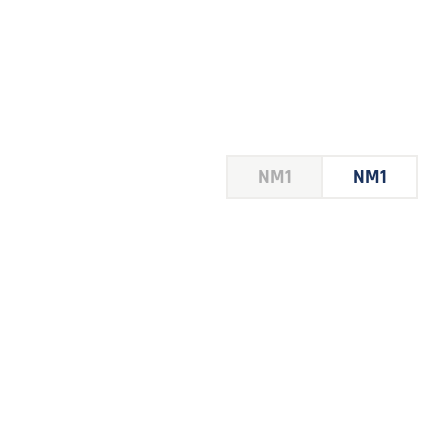
HOUSE
NM1
NM1
 LE
E DU
 JEU
FOIRE
2026