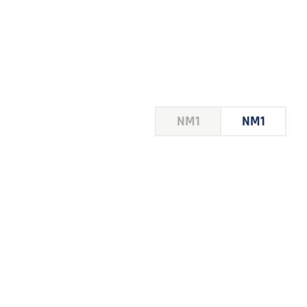
HOUSE
NM1
NM1
 LE
E DU
 JEU
FOIRE
2026