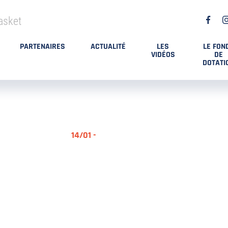
asket
PARTENAIRES
ACTUALITÉ
LES
LE FON
VIDÉOS
DE
DOTATI
14/01 -
RÉSUMÉ MA
DES PLAYO