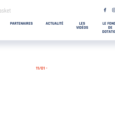
asket
PARTENAIRES
ACTUALITÉ
LES
LE FON
VIDÉOS
DE
DOTATI
11/01 -
RÉSUMÉ MA
DES PLAYO