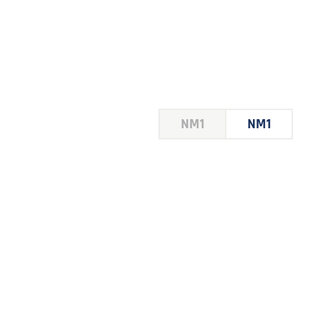
HOUSE
NM1
NM1
 LE
E DU
 JEU
FOIRE
2026