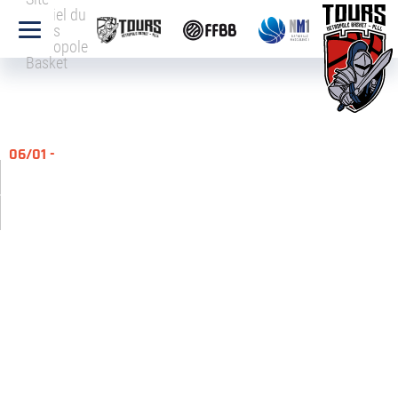
officiel du
Tours
Métropole
Basket
06/01 -