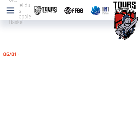
officiel du
Tours
Métropole
Basket
06/01 -