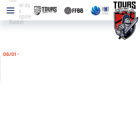
officiel du
Tours
Métropole
Basket
06/01 -