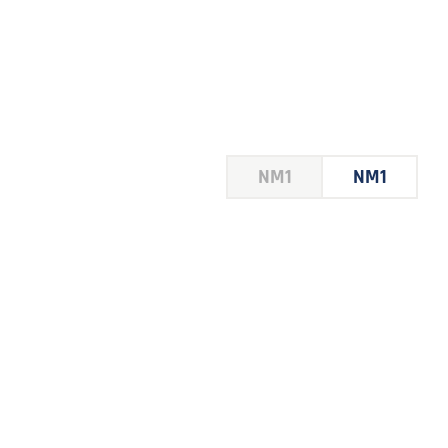
HOUSE
NM1
NM1
 LE
E DU
 JEU
FOIRE
2026