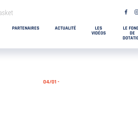
asket
PARTENAIRES
ACTUALITÉ
LES
LE FON
VIDÉOS
DE
DOTATI
04/01 -
RÉSUMÉ MA
DES PLAYO