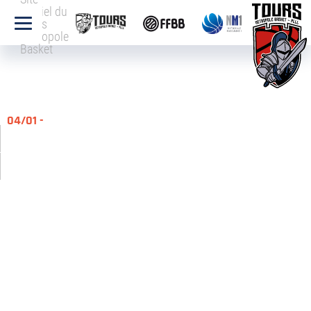
officiel du
Tours
Métropole
Basket
04/01 -