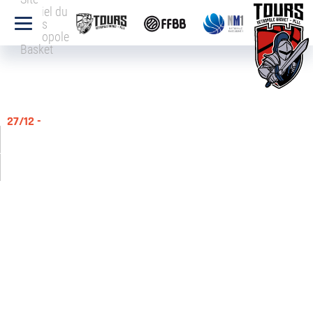
officiel du
Tours
Métropole
Basket
27/12 -