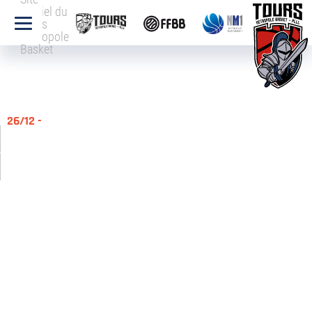
officiel du
Tours
Métropole
Basket
26/12 -