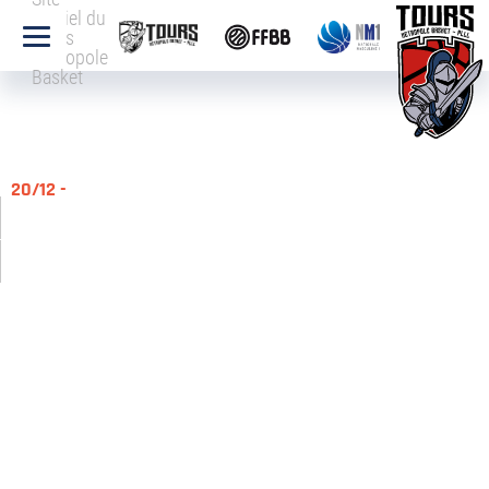
officiel du
Tours
Métropole
Basket
20/12 -