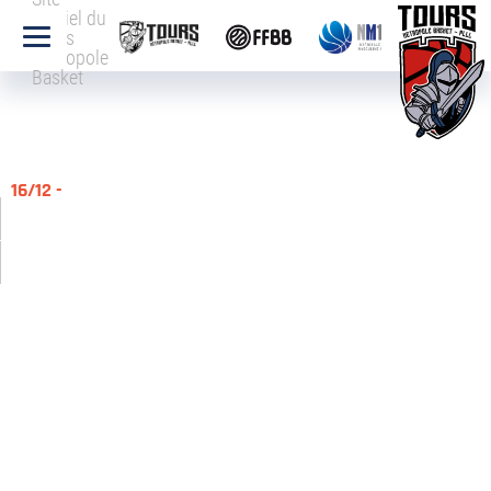
officiel du
Tours
Métropole
Basket
16/12 -