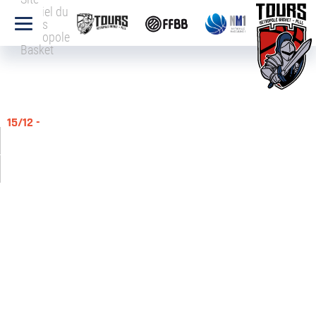
officiel du
Tours
Métropole
Basket
15/12 -