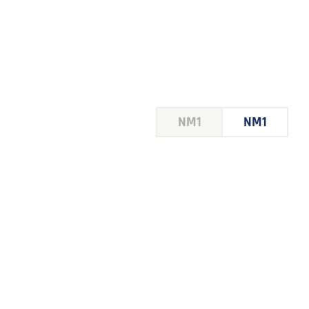
HOUSE
NM1
NM1
 LE
E DU
 JEU
FOIRE
2026