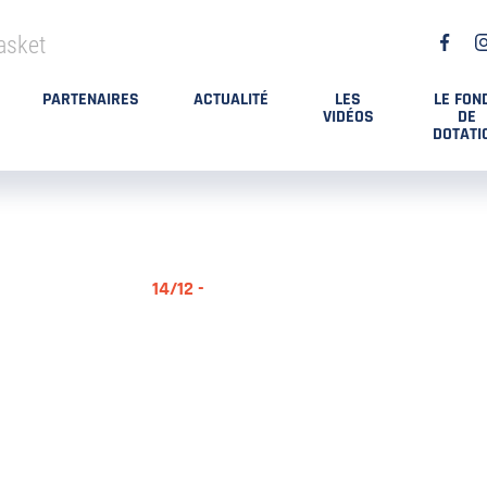
asket
PARTENAIRES
ACTUALITÉ
LES
LE FON
VIDÉOS
DE
DOTATI
14/12 -
RÉSUMÉ MA
DES PLAYO