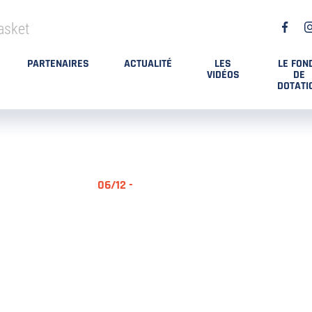
asket
PARTENAIRES
ACTUALITÉ
LES
LE FON
VIDÉOS
DE
DOTATI
06/12 -
RÉSUMÉ MA
DES PLAYO