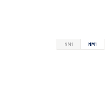
HOUSE
NM1
NM1
 LE
E DU
 JEU
FOIRE
2026