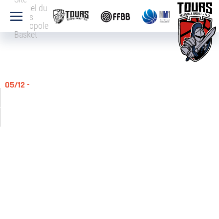
officiel du
Tours
Métropole
Basket
05/12 -