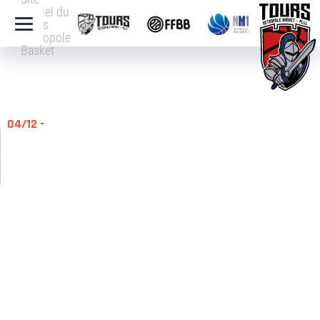
officiel du
Tours
Métropole
Basket
04/12 -