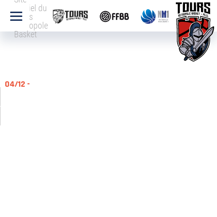
officiel du
Tours
Métropole
Basket
04/12 -