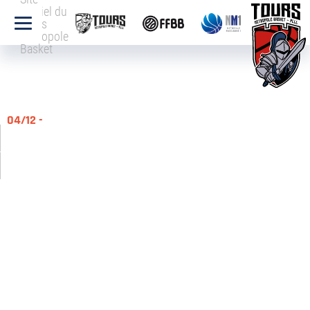
officiel du
Tours
Métropole
Basket
04/12 -