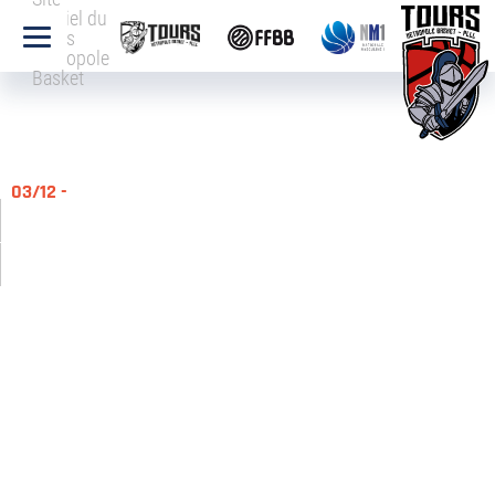
officiel du
Tours
Métropole
Basket
03/12 -