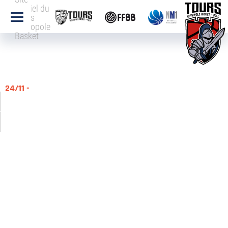
officiel du
Tours
Métropole
Basket
24/11 -