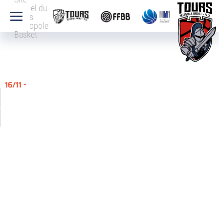
officiel du
Tours
Métropole
Basket
16/11 -