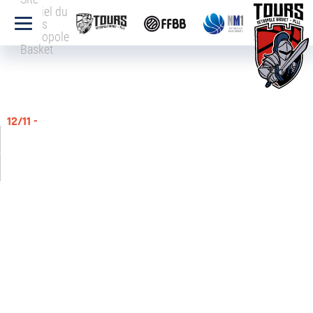
officiel du
Tours
Métropole
Basket
12/11 -