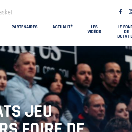
asket
PARTENAIRES
ACTUALITÉ
LES
LE FON
VIDÉOS
DE
DOTATI
ATS JEU
S FOIRE DE