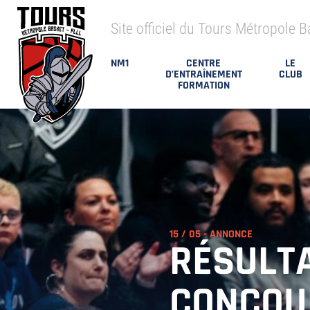
Site officiel du Tours Métropole B
NM1
CENTRE
LE
D’ENTRAÎNEMENT
CLUB
FORMATION
15 / 05 -
ANNONCE
RÉSULT
CONCOUR