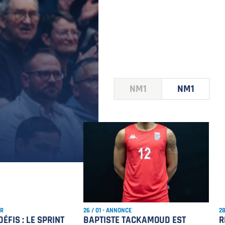
NM1
NM1
ER
26 / 01 - ANNONCE
28
ÉFIS : LE SPRINT
BAPTISTE TACKAMOUD EST
R