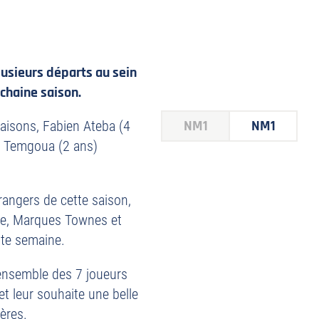
usieurs départs au sein
ochaine saison.
NM1
NM1
saisons, Fabien Ateba (4
h Temgoua (2 ans)
rangers de cette saison,
re, Marques Townes et
tte semaine.
’ensemble des 7 joueurs
et leur souhaite une belle
ières.