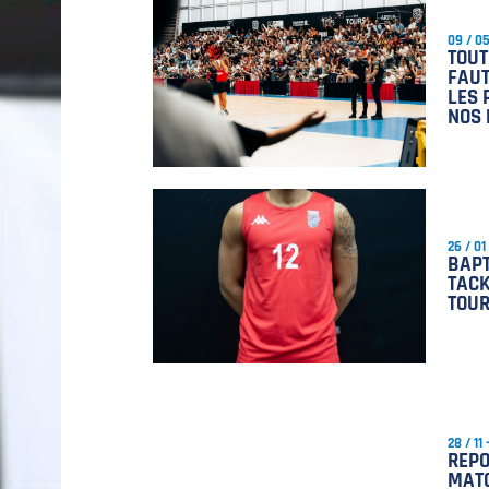
09 / 0
TOUT
FAUT
LES 
NOS 
26 / 01
BAPT
TAC
TOUR
28 / 11
REPO
MAT