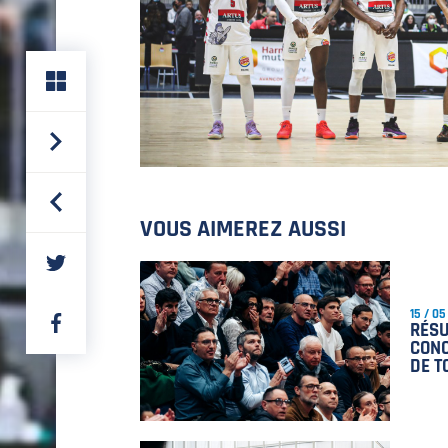
VOUS AIMEREZ AUSSI
PARTAGER
SUR
TWITTER
15 / 05
PARTAGER
RÉSU
SUR
CONC
FACEBOOK
DE T