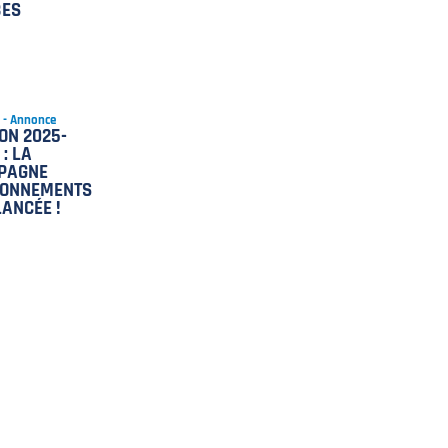
BES
8 - Annonce
ON 2025-
 : LA
PAGNE
BONNEMENTS
LANCÉE !