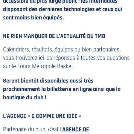
accessible au plus large public : les internautes
disposant des dernières technologies et ceux qui
sont moins bien équipés.
NE RIEN MANQUER DE L’ACTUALITÉ DU TMB
Calendriers, résultats, équipes ou bien partenaires,
vous trouverez ici les réponses à toutes vos questions
sur le Tours Métropole Basket.
PLAN DU SITE
Seront bientôt disponibles aussi très
MENTIONS LÉGALES
prochainement la billetterie en ligne ainsi que la
POLITIQUE DE CONFIDENTIALITÉ
boutique du club !
CONTACT
L’AGENCE « G COMME UNE IDÉE »
©2026 Union Tours Basket Metropole - Tous droits réservés | Création &
Développement :
G COMME UNE IDÉE
Partenaire du club, c’est l’
AGENCE DE