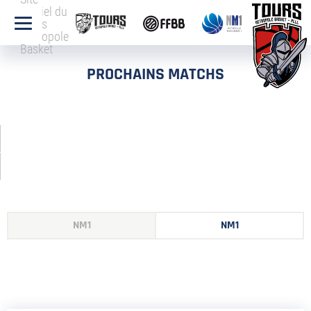
officiel du
Tours
Métropole
Basket
PROCHAINS MATCHS
NM1
NM1