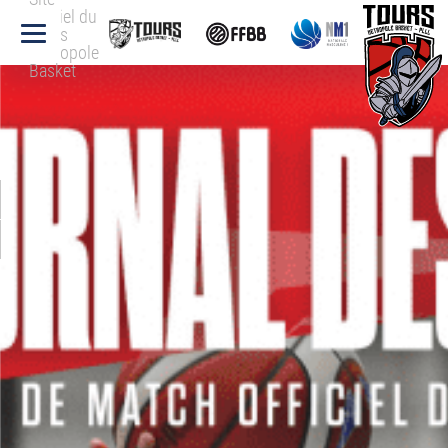
officiel du
Tours
Métropole
Basket