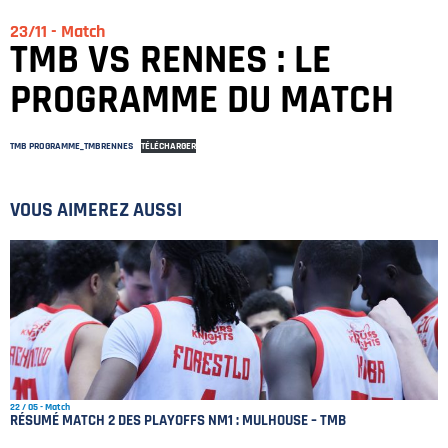
23/11 - Match
TMB VS RENNES : LE
PROGRAMME DU MATCH
TMB PROGRAMME_TMBRENNES
TÉLÉCHARGER
VOUS AIMEREZ AUSSI
PLAN DU SITE
MENTIONS LÉGALES
POLITIQUE DE CONFIDENTIALITÉ
22 / 05 - Match
RÉSUMÉ MATCH 2 DES PLAYOFFS NM1 : MULHOUSE – TMB
CONTACT