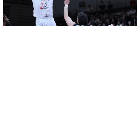
©2026 Union Tours Basket Metropole - Tous droits réservés | Création &
Développement :
G COMME UNE IDÉE
17 / 05 - Match
RÉSUMÉ MATCH 1 DES PLAYOFFS NM1 : TMB – MULHOUSE
16 / 05 - Match
TOURS – MULHOUSE, LE PROGRAMME DU MATCH