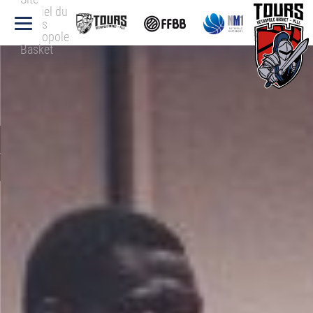
officiel du
Tours
Métropole
Basket