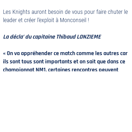
PLAN DU SITE
Les Knights auront besoin de vous pour faire chuter le
leader et créer l’exploit à Monconseil !
MENTIONS LÉGALES
POLITIQUE DE CONFIDENTIALITÉ
La décla’ du capitaine Thibaud LONZIEME
CONTACT
« On va appréhender ce match comme les autres car
©2026 Union Tours Basket Metropole - Tous droits réservés | Création &
Développement :
G COMME UNE IDÉE
ils sont tous sont importants et on sait que dans ce
championnat NM1, certaines rencontres peuvent
valoir double. On a remporté nos deux derniers
matchs à Monconseil et il faut qu’on continue sur
notre dynamique à domicile. C’est une équipe très
intense des deux côtés du terrain, il va donc falloir
répondre à ce défi physique. Nous sommes prêts.
Leur intensité leur permet de mettre beaucoup de
rythme. Ils ont énormément de possessions par