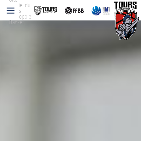
officiel du
Tours
Métropole
Basket