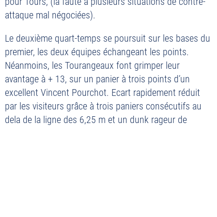
pour Tours, (la faute à plusieurs situations de contre-
attaque mal négociées).
PLAN DU SITE
Le deuxième quart-temps se poursuit sur les bases du
MENTIONS LÉGALES
premier, les deux équipes échangeant les points.
POLITIQUE DE CONFIDENTIALITÉ
Néanmoins, les Tourangeaux font grimper leur
CONTACT
avantage à + 13, sur un panier à trois points d’un
excellent Vincent Pourchot. Ecart rapidement réduit
©2026 Union Tours Basket Metropole - Tous droits réservés | Création &
par les visiteurs grâce à trois paniers consécutifs au
Développement :
G COMME UNE IDÉE
dela de la ligne des 6,25 m et un dunk rageur de
Eliezer-Vanerot … + 3 seulement pour Tours. Sous
l’impulsion d’un Dylan Affo Mama bondissant et d’un
James Batemon déterminant, les Tourangeaux
retrouvent une avance de 10 points en fin de mi-
temps, 42 à 32.
(Crédit photos : Alexis Calmel)